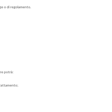
gge o di regolamento.
are potrà:
 trattamento;